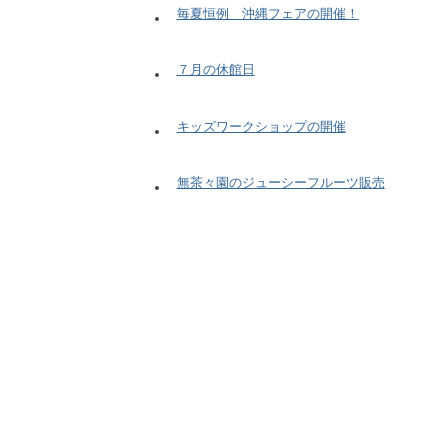
毎夏恒例 沖縄フェアの開催！
７月の休館日
キッズワークショップの開催
無茶々園のジューシーフルーツ販売