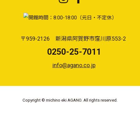
〒959-2126 新潟県阿賀野市窪川原553-2
0250-25-7011
info@agano.co.jp
Copyright © michino eki AGANO. All rights reserved.