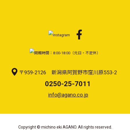
〒959-2126 新潟県阿賀野市窪川原553-2
0250-25-7011
info@agano.co.jp
Copyright © michino eki AGANO. All rights reserved.