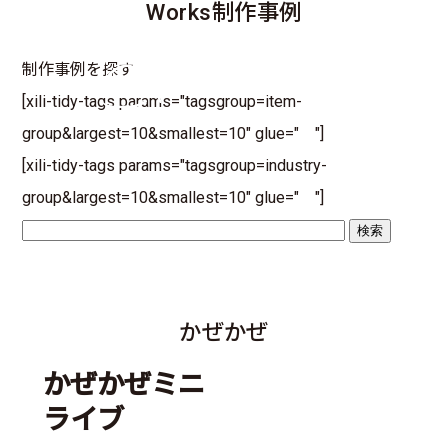
Works
制作事例
制作事例を探す
[xili-tidy-tags params="tagsgroup=item-
group&largest=10&smallest=10" glue=" "]
[xili-tidy-tags params="tagsgroup=industry-
group&largest=10&smallest=10" glue=" "]
かぜかぜ
かぜかぜミニ
ライブ