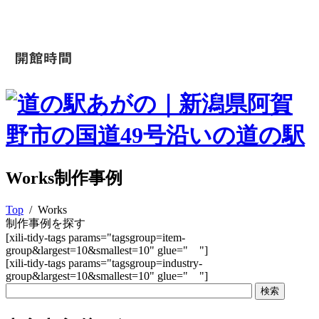
Works
制作事例
Top
/ Works
制作事例を探す
[xili-tidy-tags params="tagsgroup=item-
group&largest=10&smallest=10" glue=" "]
[xili-tidy-tags params="tagsgroup=industry-
group&largest=10&smallest=10" glue=" "]