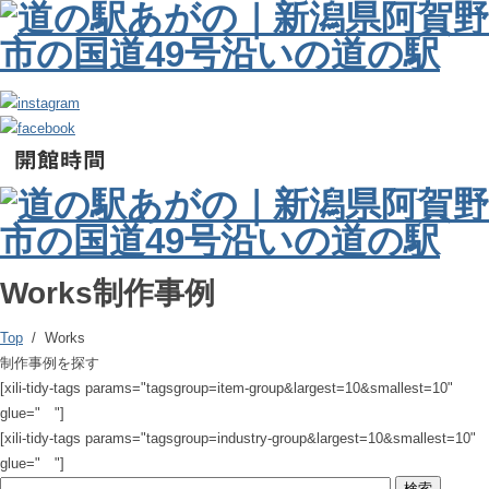
Works
制作事例
Top
/ Works
制作事例を探す
[xili-tidy-tags params="tagsgroup=item-group&largest=10&smallest=10"
glue=" "]
[xili-tidy-tags params="tagsgroup=industry-group&largest=10&smallest=10"
glue=" "]