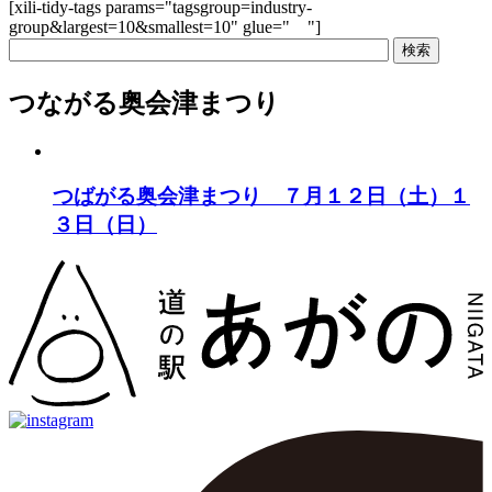
[xili-tidy-tags params="tagsgroup=industry-
group&largest=10&smallest=10" glue=" "]
つながる奥会津まつり
つばがる奥会津まつり ７月１２日（土）１
３日（日）