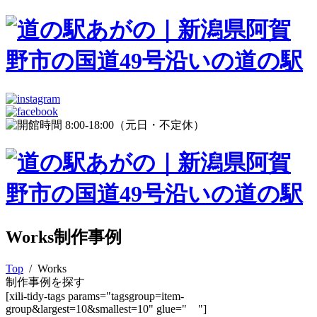
Works
制作事例
Top
/ Works
制作事例を探す
[xili-tidy-tags params="tagsgroup=item-
group&largest=10&smallest=10" glue=" "]