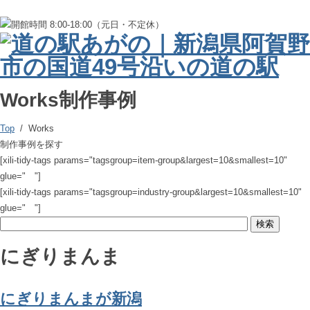
Works
制作事例
Top
/ Works
制作事例を探す
[xili-tidy-tags params="tagsgroup=item-group&largest=10&smallest=10"
glue=" "]
[xili-tidy-tags params="tagsgroup=industry-group&largest=10&smallest=10"
glue=" "]
にぎりまんま
にぎりまんまが新潟