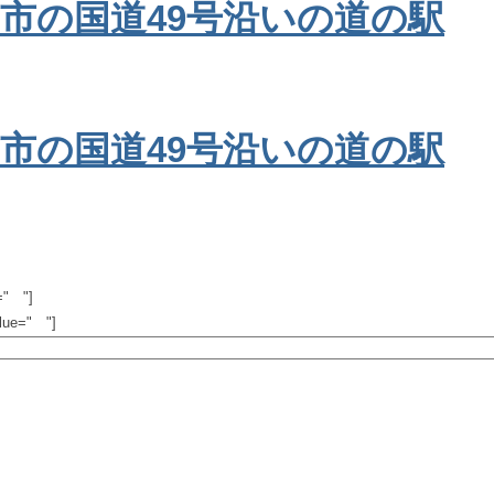
=" "]
glue=" "]