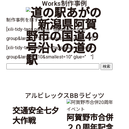
Works
制作事例
制作事例を探す
[xili-tidy-tags params="tagsgroup=item-
group&largest=10&smallest=10" glue=" "]
[xili-tidy-tags params="tagsgroup=industry-
group&largest=10&smallest=10" glue=" "]
アルビレックスBBラビッツ
交通安全七夕
阿賀野市合併
大作戦
２０周年記念