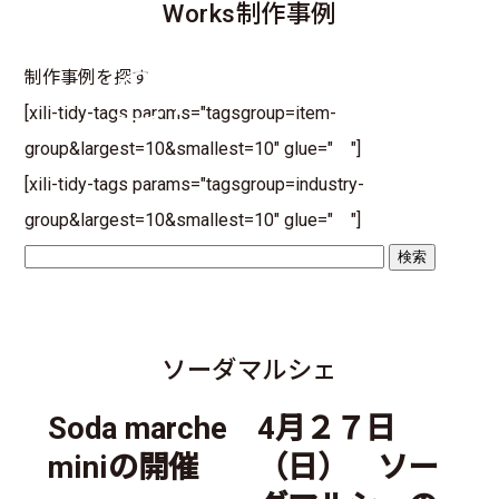
Works
制作事例
制作事例を探す
[xili-tidy-tags params="tagsgroup=item-
group&largest=10&smallest=10" glue=" "]
[xili-tidy-tags params="tagsgroup=industry-
group&largest=10&smallest=10" glue=" "]
ソーダマルシェ
Soda marche
4月２７日
miniの開催
（日） ソー