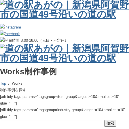
Works
制作事例
Top
/ Works
制作事例を探す
[xili-tidy-tags params="tagsgroup=item-group&largest=10&smallest=10"
glue=" "]
[xili-tidy-tags params="tagsgroup=industry-group&largest=10&smallest=10"
glue=" "]