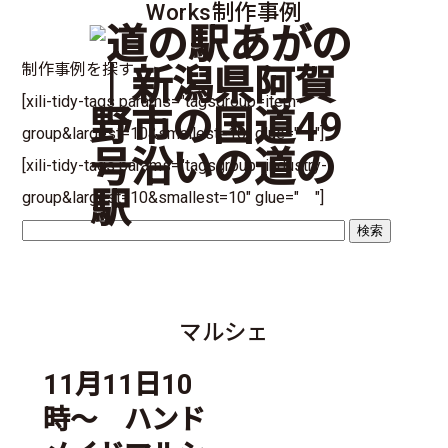
Works
制作事例
制作事例を探す
[xili-tidy-tags params="tagsgroup=item-
group&largest=10&smallest=10" glue=" "]
[xili-tidy-tags params="tagsgroup=industry-
group&largest=10&smallest=10" glue=" "]
マルシェ
11月11日10
時～ ハンド