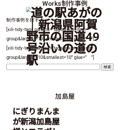
Works
制作事例
制作事例を探す
[xili-tidy-tags params="tagsgroup=item-
group&largest=10&smallest=10" glue=" "]
[xili-tidy-tags params="tagsgroup=industry-
group&largest=10&smallest=10" glue=" "]
加島屋
にぎりまんま
が新潟加島屋