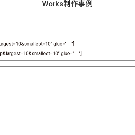
Works
制作事例
largest=10&smallest=10" glue=" "]
oup&largest=10&smallest=10" glue=" "]