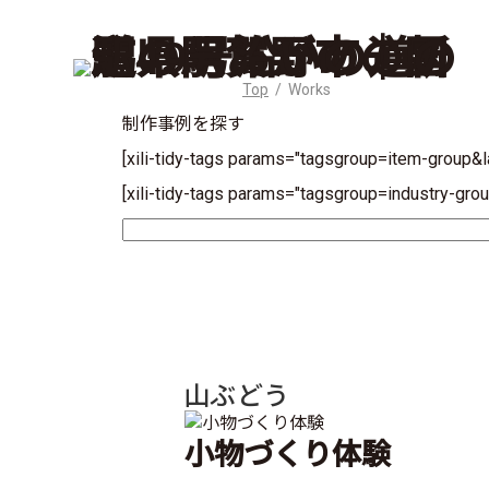
Top
/ Works
制作事例を探す
[xili-tidy-tags params="tagsgroup=item-group&
[xili-tidy-tags params="tagsgroup=industry-gr
山ぶどう
小物づくり体験