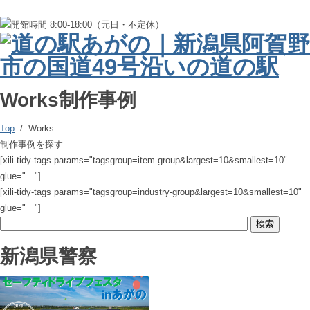
Works
制作事例
Top
/ Works
制作事例を探す
[xili-tidy-tags params="tagsgroup=item-group&largest=10&smallest=10"
glue=" "]
[xili-tidy-tags params="tagsgroup=industry-group&largest=10&smallest=10"
glue=" "]
新潟県警察