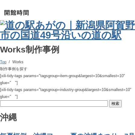
Works
制作事例
Top
/ Works
制作事例を探す
[xili-tidy-tags params="tagsgroup=item-group&largest=10&smallest=10"
glue=" "]
[xili-tidy-tags params="tagsgroup=industry-group&largest=10&smallest=10"
glue=" "]
沖縄