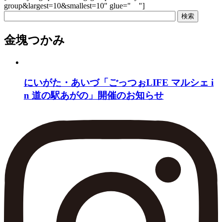
group&largest=10&smallest=10" glue=" "]
金塊つかみ
にいがた・あいづ「ごっつぉLIFE マルシェ i
n 道の駅あがの」開催のお知らせ