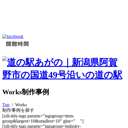
Works
制作事例
Top
/ Works
制作事例を探す
[xili-tidy-tags params="tagsgroup=item-
group&largest=10&smallest=10" glue=" "]
[xili-tidy-tags params="tagsgroup=industry-