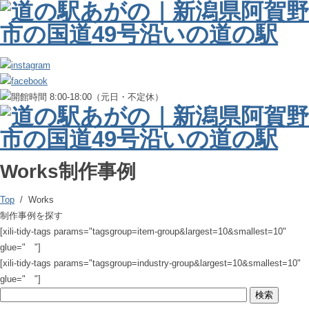
Works
制作事例
Top
/ Works
制作事例を探す
[xili-tidy-tags params="tagsgroup=item-group&largest=10&smallest=10"
glue=" "]
[xili-tidy-tags params="tagsgroup=industry-group&largest=10&smallest=10"
glue=" "]